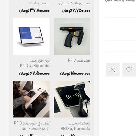
 نیست و بارها قابل
سنسورماتیک دستی
سنسورماتیک
6٬750٬000 تومان
37٬800٬000 تومان
هندهلد RFID
نرم افزار مبدل
Barcode به RFID
150٬000٬000 تومان
67٬500٬000 تومان
دستگاه مبدل
صندوق خودپرداز RFID
Barcode به RFID
(Self-checkout)