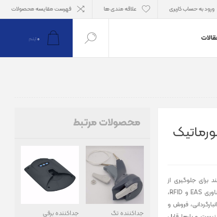
ورود به حساب کاربری
علاقه مندی ها
فهرست مقایسه محصولات
قالات
0
آیتم
محصولات مرتبط
ر هوشمند برای جلوگیری از
سرقت و مدیریت مکانیزه کالاها است. با پشتیبانی از دو فناوری EAS و RFID،
نبارگردانی، فروش و
جداکننده تگ
جداکننده برقی