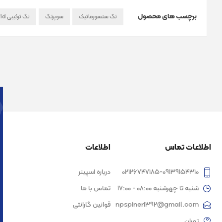
برچسب های محصول
تگ سنسورماتیک
سوپرتگ
تگ ترکیبی eas+rfid سنسورماتیک
اطلاعات تماس
اطلاعات
02126747185-09139154310
درباره اسپینر
شنبه تا چهرشنبه 08:00 - 17:00
تماس با ما
npspiner1392@gmail.com
قوانین گارانتی
تهران