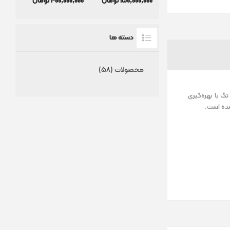
150٬000٬000 تومان
400٬000٬000 تومان
دسته ها
محصولات (58)
ن تگ با بهره‌گیری