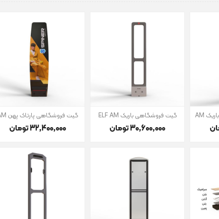
یک AM
گیت فروشگاهی باریک ELF AM
گیت فروشگاهی پارتاک پهن AM
30٬600٬000 تومان
32٬400٬000 تومان