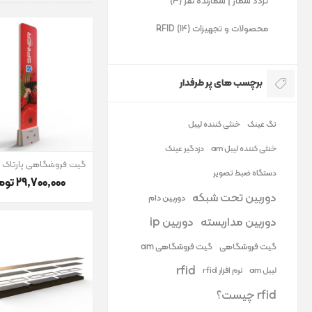
تردد شمار | شمارنده نفر (3)
محصولات و تجهیزات RFID (14)
برچسب های پر طرفدار
تگ عینک
خنثی کننده لیبل
خنثی کننده لیبل am
دزدگیر عینک
گیت فروشگاهی پارتاک بار
دستگاه ضبط تصویر
29٬700٬000 تومان
دوربین تحت شبکه
دوربین دام
دوربین مداربسته
دوربین ip
گیت فروشگاهی
گیت فروشگاهی am
rfid
لیبل am
نرم افزار rfid
rfid چیست؟