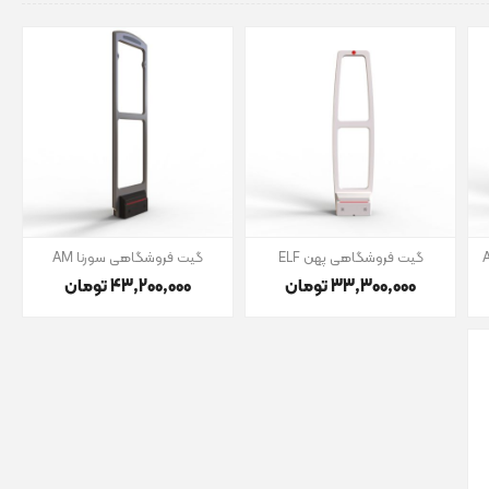
گیت فروشگاهی پهن ELF
گیت فروشگاهی سورنا AM
33٬300٬000 تومان
43٬200٬000 تومان