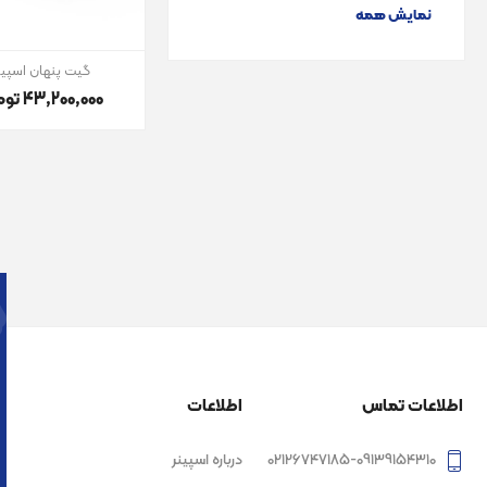
نمایش همه
گیت پنهان اسپین
43٬200٬000 تومان
اطلاعات تماس
اطلاعات
02126747185-09139154310
درباره اسپینر