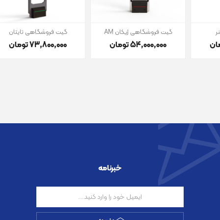
ر
گیت فروشگاهی ژیکان AM
گیت فروشگاهی تایتان
54٬000٬000 تومان
73٬800٬000 تومان
خبرنامه