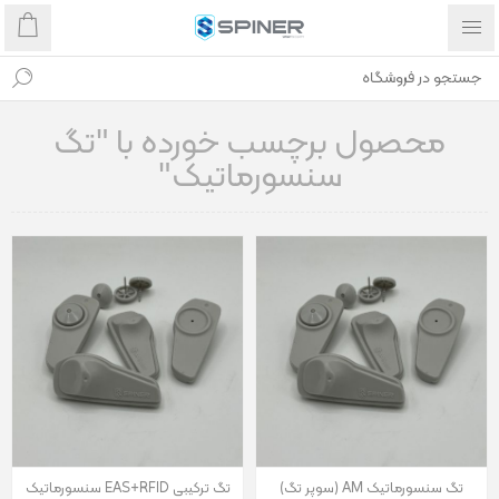
محصول برچسب خورده با "تگ
سنسورماتیک"
تگ سنسورماتیک AM (سوپر تگ)
تگ ترکیبی EAS+RFID سنسورماتیک