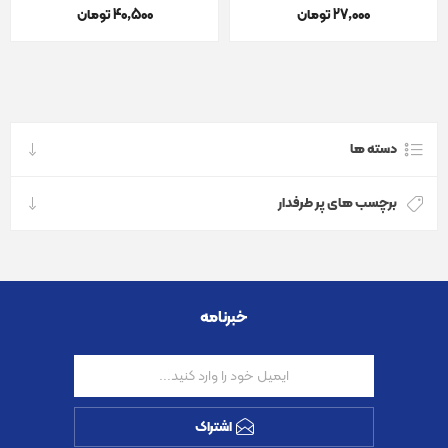
27٬000 تومان
40٬500 تومان
دسته ها
برچسب های پر طرفدار
خبرنامه
اشتراک