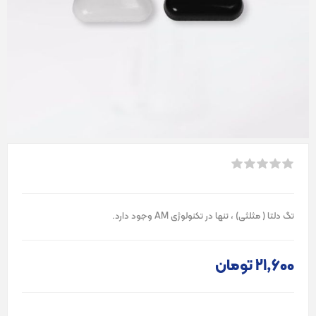
تگ دلتا ( مثلثی) ، تنها در تکنولوژی AM وجود دارد.
21٬600 تومان