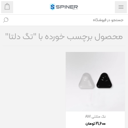
محصول برچسب خورده با "تگ دلتا"
تگ مثلثی AM
21٬600 تومان