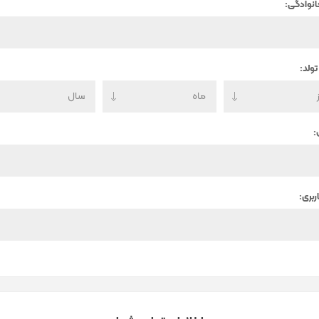
انوادگی:
تولد:
:
ربری: