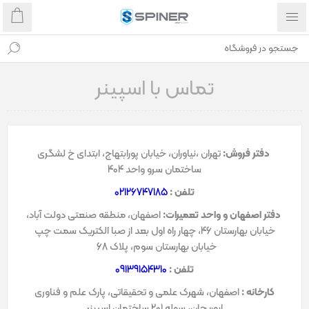
تماس با اسپینر
دفتر فروش:
تهران ،نیاوران، خیابان پورابتهاج، ابتدای خ لشگری
ساختمان سرو واحد 404
تلفن :
02126747185
دفتر اصفهان و واحد تعمیرات:
اصفهان، منطقه صنعتی دولت آباد،
خیابان بهارستان 46، چهار راه اول بعد از صبا الکتریک سمت چپ
خیابان بهارستان سوم، پلاک 68
تلفن :
09139154310
کارخانه :
اصفهان، شهرک علمی و تحقیقاتی، پارک علم و فناوری
ابوریحان، سوله 201 ساختمان اسپینر