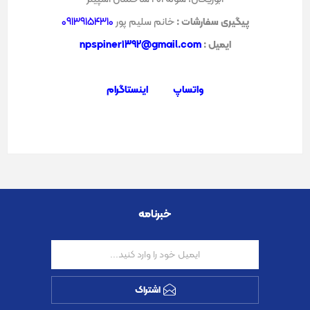
پیگیری سفارشات :
خانم سلیم پور
09139154310
ایمیل :
npspiner1392@gmail.com
واتساپ
اینستاگرام
خبرنامه
اشتراک