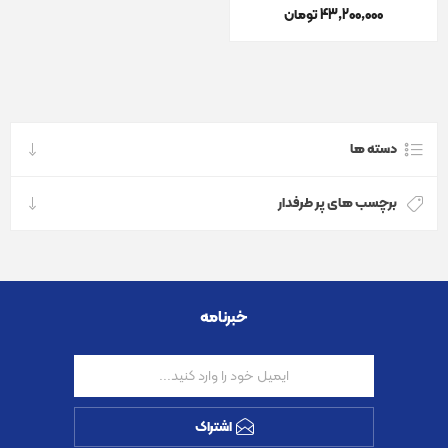
43٬200٬000 تومان
دسته ها
برچسب های پر طرفدار
خبرنامه
اشتراک