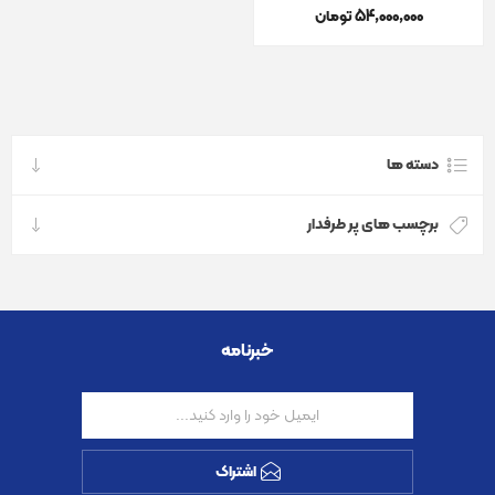
54٬000٬000 تومان
دسته ها
برچسب های پر طرفدار
خبرنامه
اشتراک