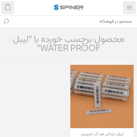
محصول برچسب خورده با "لیبل
WATER PROOF"
لیبل دزدگیر ضد آب اسپیینر