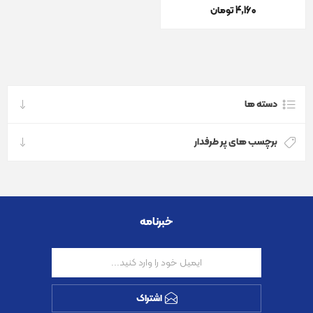
4٬160 تومان
دسته ها
برچسب های پر طرفدار
خبرنامه
اشتراک