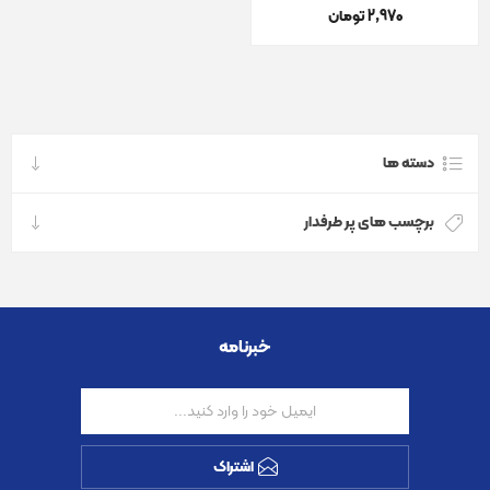
2٬970 تومان
دسته ها
برچسب های پر طرفدار
خبرنامه
اشتراک