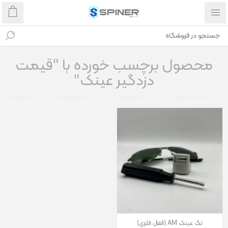
محصول برچسب خورده با "قیمت
دزدگیر عینک"
تگ عینک AM (قفل فلزی)