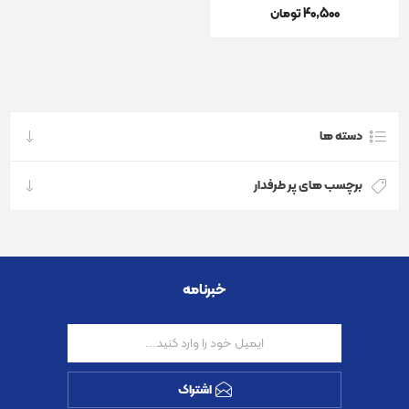
40٬500 تومان
دسته ها
برچسب های پر طرفدار
خبرنامه
اشتراک