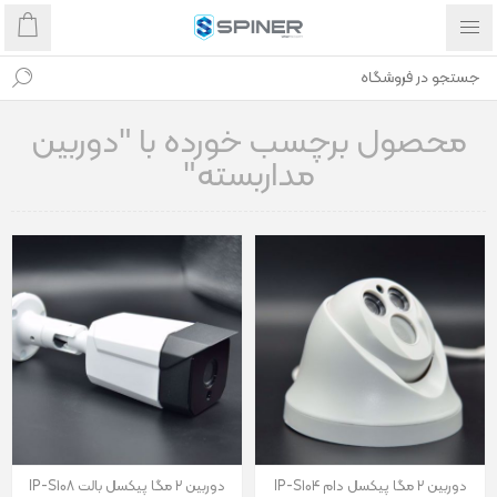
محصول برچسب خورده با "دوربین
مداربسته"
دوربین 2 مگا پیکسل دام IP-S104
دوربین 2 مگا پیکسل بالت IP-S108