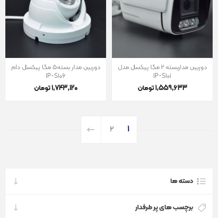
دوربین مداربسته 2 مگا پیکسل مدل
دوربین مدار بسته5 مگا پیکسل دام
IP-S106
IP-S101
1٬559٬633 تومان
1٬743٬120 تومان
2
1
دسته ها
برچسب های پر طرفدار