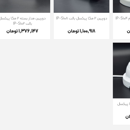
دوربین 2 مگا پیکسل بالت IP-S108
دوربین مدار بسته 2 مگا پیکس
بالت IP-S102
1٬100٬918 تومان
1٬376٬147 تومان
ار بسته5 مگا پیکسل