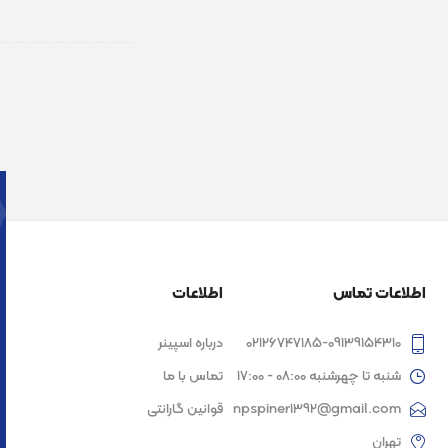
اطلاعات تماس
اطلاعات
02126747185-09139154310
درباره اسپینر
شنبه تا چهرشنبه 08:00 - 17:00
تماس با ما
npspiner1392@gmail.com
قوانین گارانتی
تهران