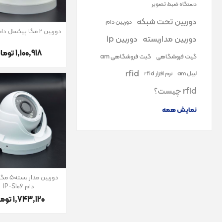
دستگاه ضبط تصویر
دوربین تحت شبکه
دوربین دام
دوربین 2 مگا پیکسل دام IP-S104
دوربین مداربسته
دوربین ip
1٬100٬918 تومان
گیت فروشگاهی
گیت فروشگاهی am
rfid
لیبل am
نرم افزار rfid
rfid چیست؟
نمایش همه
دوربین مد
دام IP-S106
1٬743٬120 تومان