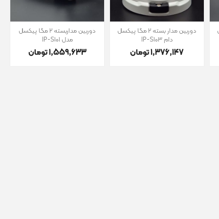
ل
دوربین مدار بسته 2 مگا پیکسل
دوربین مداربسته 2 مگا پیکسل
دام IP-S103
مدل IP-S101
1٬376٬147 تومان
1٬559٬633 تومان