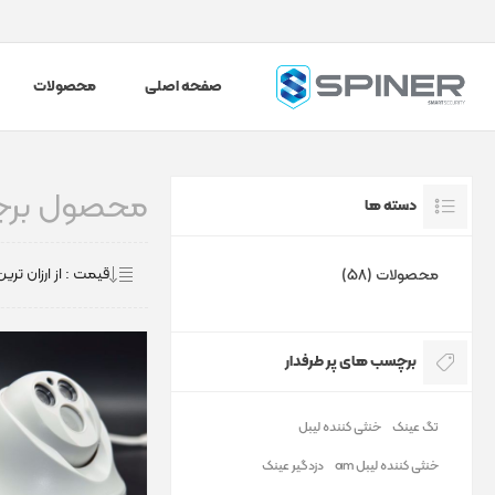
صفحه اصلی
محصولات
محصول برچس
دسته ها
محصولات (58)
برچسب های پر طرفدار
تگ عینک
خنثی کننده لیبل
خنثی کننده لیبل am
دزدگیر عینک