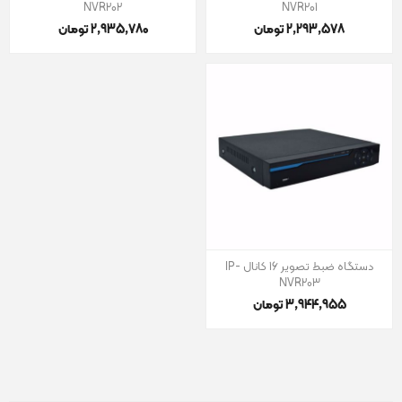
NVR202
NVR201
2٬293٬578 تومان
2٬935٬780 تومان
دستگاه ضبط تصویر 16 کانال IP-
NVR203
3٬944٬955 تومان