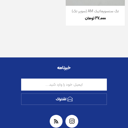
تگ سنسورماتیک AM (سوپر تگ)
27٬000 تومان
خبرنامه
اشتراک