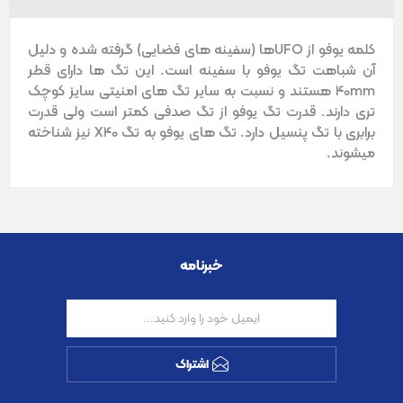
کلمه یوفو از UFOها (سفینه های فضایی) گرفته شده و دلیل
آن شباهت تگ یوفو با سفینه است. این تگ ها دارای قطر
40mm هستند و نسبت به سایر تگ های امنیتی سایز کوچک
تری دارند. قدرت تگ یوفو از تگ صدفی کمتر است ولی قدرت
برابری با تگ پنسیل دارد. تگ های یوفو به تگ X40 نیز شناخته
میشوند.
خبرنامه
اشتراک