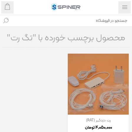
محصول برچسب خورده با "تگ رت"
رت دزدگیر (RAT)
4٬050٬000 تومان