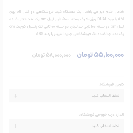
شامل اقلام ذیر می باشد : یک دستگاه گیت فروشگاهی دو آنتن elf پهن
AM با بورد DUAL ورژن 5 یک بسته 5000 تایی لیبل am یک عدد خنثی کننده
لیبل am دو بسته 100 تایی بند لنیارد دو بسته 100تایی تگ پنسیل کوچک am
یک عدد جداکننده تگ فروشگاهی جدید اسپینر با بدنه ABS
55٬100٬000 تومان
58٬000٬000 تومان
کاربری فروشگاه:
اندازه درب خروجی فروشگاه: