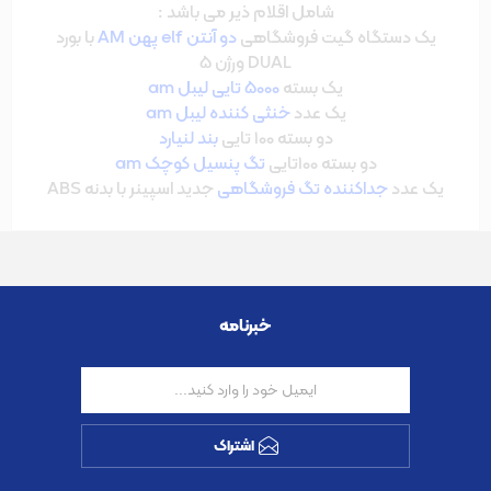
شامل اقلام ذیر می باشد :
یک دستگاه گیت فروشگاهی
دو آنتن elf پهن AM
با بورد
DUAL ورژن 5
یک بسته
5000 تایی لیبل am
یک عدد
خنثی کننده لیبل am
دو بسته 100 تایی
بند لنیارد
دو بسته 100تایی
تگ پنسیل کوچک am
یک عدد
جداکننده تگ فروشگاهی
جدید اسپینر با بدنه ABS
خبرنامه
اشتراک