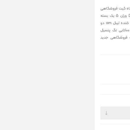
گاه گیت فروشگاهی
دو آنتن elf پهن AM با بورد DUAL ورژن 5 یک بسته
5000 تایی لیبل am یک عدد خنثی کننده لیبل am دو
بسته 100 تایی بند لنیارد دو بسته 100تایی تگ پنسیل
 تگ فروشگاهی جدید