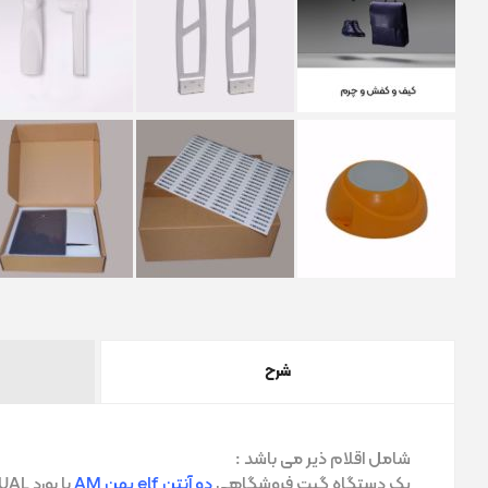
شرح
شامل اقلام ذیر می باشد :
یک دستگاه گیت فروشگاهی
دو آنتن elf پهن AM
با بورد DUAL ورژن 5