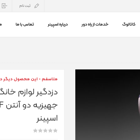
ثبت نام
کاتالوگ
خدمات از راه دور
درباره اسپینر
تماس با ما
م
متاسفم - این محصول دیگر د
دزدگیر لوازم خانگ
جهیزی
اسپینر