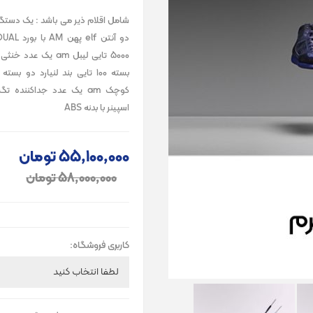
شامل اقلام ذیر می باشد : یک دست
کوچک am یک عدد جداکننده
اسپینر با بدنه ABS
55٬100٬000 تومان
58٬000٬000 تومان
کاربری فروشگاه: