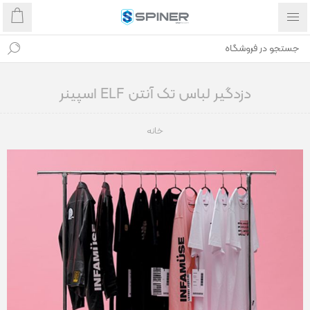
دزدگیر لباس تک آنتن ELF اسپینر
خانه