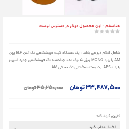
متاسفم - این محصول دیگر در دسترس نیست
شامل اقلام ذیر می باشد : یک دستگاه گیت فروشگاهی تک آنتن ELF پهن
AM با بورد MONO ورژن 5 ،یک عدد جداکننده تگ فروشگاهی جدید اسپینر
با بدنه ABS ،یک بسته 500 تایی تگ صدفی AM
33٬487٬500 تومان
35٬250٬000 تومان
کاربری فروشگاه: