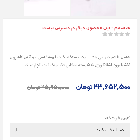
متاسفم - این محصول دیگر در دسترس نیست
شامل اقلام ذیر می باشد : یک دستگاه گیت فروشگاهی دو آنتن elf پهن
AM با بورد DUAL ورژن 5 5 بسته 100تایی تگ عینک 1 عدد آچار عینک
43٬652٬500 تومان
45٬950٬000 تومان
کاربری فروشگاه: