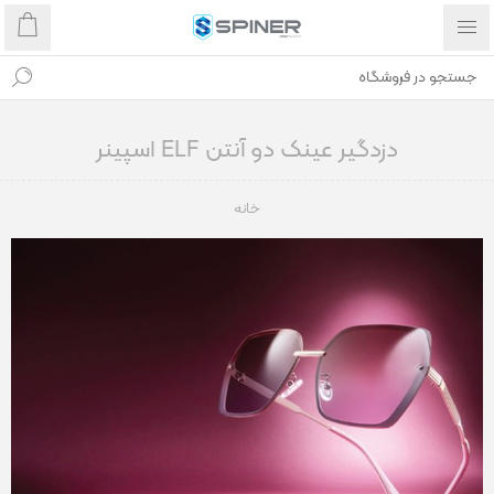
دزدگیر عینک دو آنتن ELF اسپینر
خانه