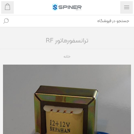
ترانسفورماتور RF
خانه