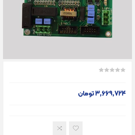
3٬669٬724 تومان