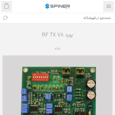
بورد RF TX V8
خانه